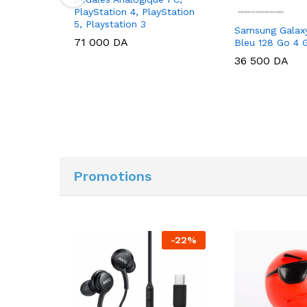
PlayStation 4, PlayStation
5, Playstation 3
Samsung Galaxy
71 000
DA
Bleu 128 Go 4 
36 500
DA
Promotions
-
20
%
-
22
%