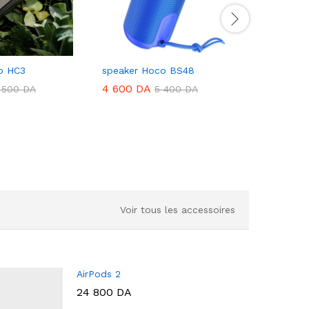
o HC3
speaker Hoco BS48
speaker 
4 600
DA
6 500
D
 500
DA
5 400
DA
Voir tous les accessoires
AirPods 2
24 800
DA