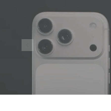
Les dernières gé
TABETTES
MULTIMARQ
Trouvez
votre modèle
favoris !
DECOUVRIR