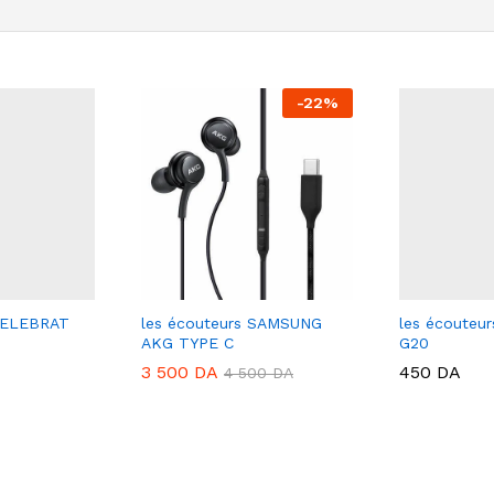
-
22
%
 CELEBRAT
les écouteurs SAMSUNG
les écouteu
AKG TYPE C
G20
3 500
DA
450
DA
4 500
DA