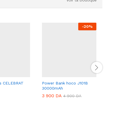
-
20
%
rs CELEBRAT
Power Bank hoco J101B
TABLETT
30000mAh
8/512 Go
3 900
DA
14 800
4 900
DA