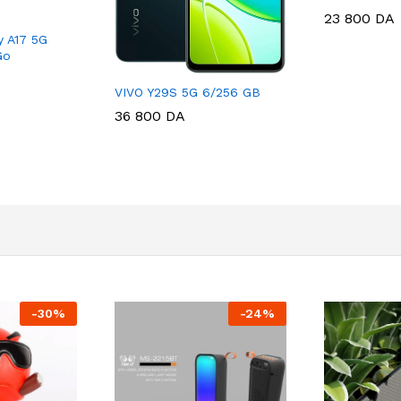
23 800
DA
 A17 5G
Go
VIVO Y29S 5G 6/256 GB
36 800
DA
-
30
%
-
24
%