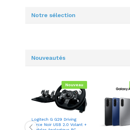
Notre sélection
Nouveautés
Nouveau
Logitech G G29 Driving
Force Noir USB 2.0 Volant +
pédales Analogique PC,