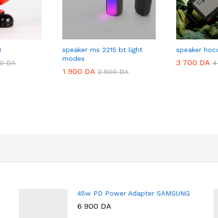
1
speaker ms 2215 bt light
speaker hoc
modes
3 700
DA
00
DA
4
1 900
DA
2 500
DA
45w PD Power Adapter SAMSUNG
6 900
DA