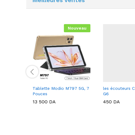
Nouveau
ie Music
Tablette Modio M797 5G, 7
les écouteurs
Pouces
G6
13 500
DA
450
DA