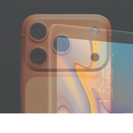
nérations
UES