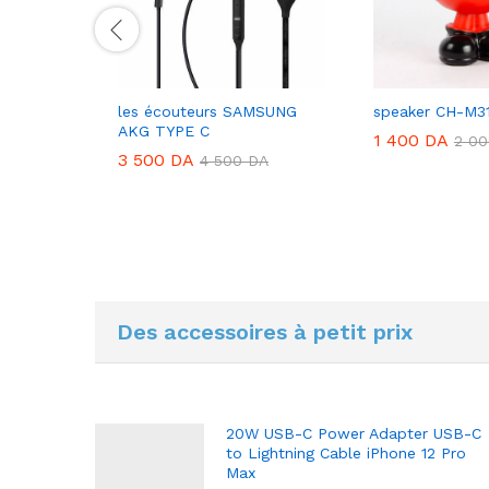
J101B
les écouteurs SAMSUNG
speaker CH-M3
AKG TYPE C
1 400
DA
2 0
3 500
DA
DA
4 500
DA
Des accessoires à petit prix
20W USB-C Power Adapter USB-C
to Lightning Cable iPhone 12 Pro
Max