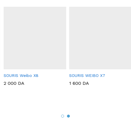
SOURIS Weibo X8
SOURIS WEIBO X7
2 000
DA
1 600
DA
x
x
x