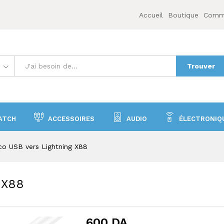
ng X88
Accueil
Boutique
Comme
Trouver
ATCH
ACCESSOIRES
AUDIO
ÉLECTRONIQ
co USB vers Lightning X88
 X88
600
DA