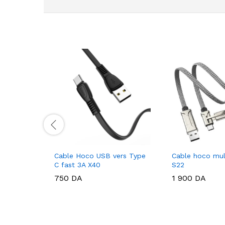
Cable Hoco USB vers Type
Cable hoco mul
C fast 3A X40
S22
750
DA
1 900
DA