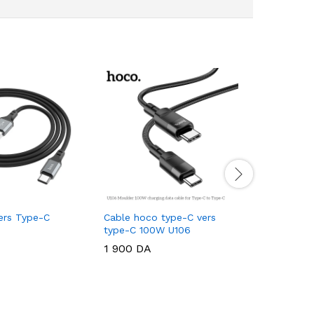
ers Type-C
Cable hoco type-C vers
Cable ho
type-C 100W U106
LIGHTNIN
1 900
DA
750
DA