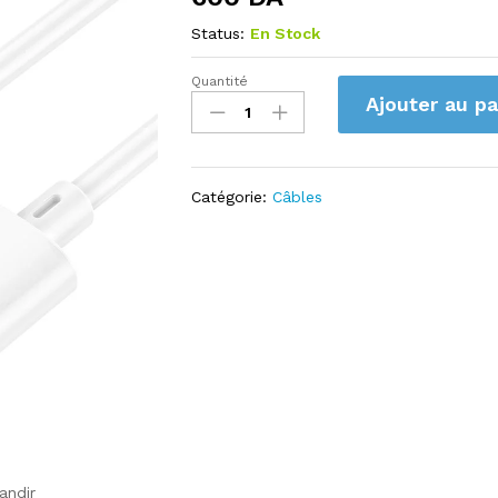
Status:
En Stock
Quantité
Cable
Ajouter au pa
hoco
USB
vers
Lightning
Catégorie:
Câbles
X88
quantity
andir