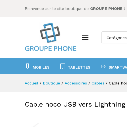
Cable hoco USB vers Lightni
Bienvenue sur le site boutique de
GROUPE PHONE
!
Description
Catégories
MOBILES
TABLETTES
SMARTW
Accueil
/
Boutique
/
Accessoires
/
Câbles
/
Cable ho
Cable hoco USB vers Lightning