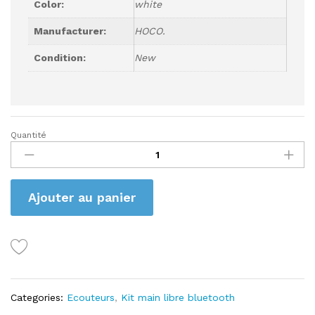
Color:
white
Manufacturer:
HOCO.
Condition:
New
Quantité
HOCO
EW75
quantity
Ajouter au panier
Categories:
Ecouteurs
,
Kit main libre bluetooth