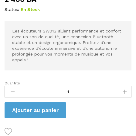
Status:
En Stock
Les écouteurs SW01S allient performance et confort
avec un son de qualité, une connexion Bluetooth
stable et un design ergonomique. Profitez d'une
expérience d'écoute immersive et d'une autonomie
prolongée pour vos moments de musique et vos
appels."
Quantité
HOCO
SW01
S
7HOURS
Ajouter au panier
quantity