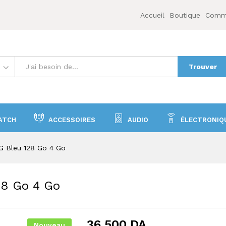
128 Go 4 Go
Accueil
Boutique
Comme
Trouver
ATCH
ACCESSOIRES
AUDIO
ÉLECTRONIQ
G Bleu 128 Go 4 Go
28 Go 4 Go
36 500
DA
Nouveau