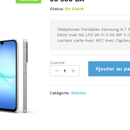
Status:
En Stock
Téléphones Portables Samsung 6.7
5000 mah 5G LTE Wi-Fi 5 50 MP 3 Ca
Lecteur carte Avec NFC Avec Capteu
Quantité
Samsung
Ajouter au pa
Galaxy
A17
5G
Bleu
Catégorie:
Mobiles
128
Go
4
Go
quantity