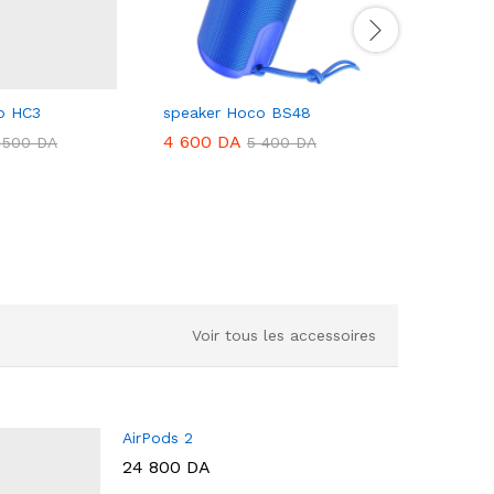
o HC3
speaker Hoco BS48
speaker 
4 600
DA
6 500
D
 500
DA
5 400
DA
Voir tous les accessoires
AirPods 2
24 800
DA