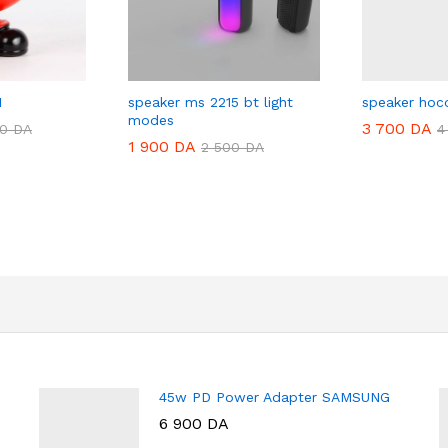
1
speaker ms 2215 bt light
speaker hoc
modes
3 700
DA
00
DA
4
1 900
DA
2 500
DA
45w PD Power Adapter SAMSUNG
6 900
DA