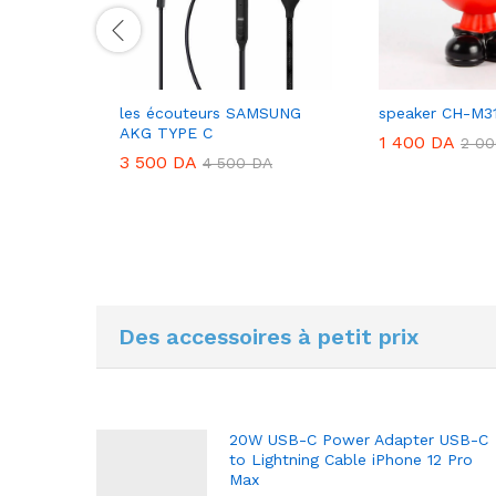
J101B
les écouteurs SAMSUNG
speaker CH-M3
AKG TYPE C
1 400
DA
2 0
3 500
DA
DA
4 500
DA
Des accessoires à petit prix
20W USB-C Power Adapter USB-C
to Lightning Cable iPhone 12 Pro
Max