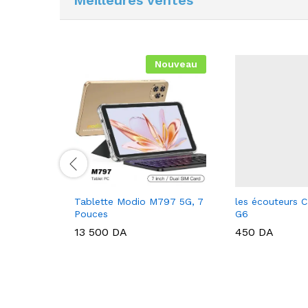
Nouveau
ie Music
Tablette Modio M797 5G, 7
les écouteurs
Pouces
G6
13 500
DA
450
DA