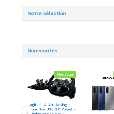
Notre sélection
Nouveautés
Nouveau
Logitech G G29 Driving
Force Noir USB 2.0 Volant +
pédales Analogique PC,