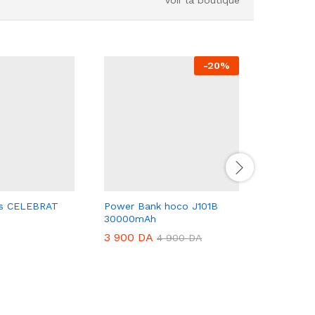
-
20
%
rs CELEBRAT
Power Bank hoco J101B
TABLETT
30000mAh
8/512 Go
3 900
DA
14 800
4 900
DA