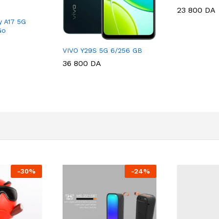
23 800
DA
 A17 5G
Go
VIVO Y29S 5G 6/256 GB
36 800
DA
-
30
%
-
24
%