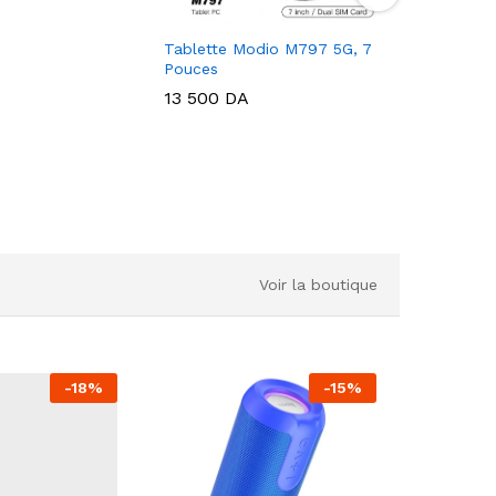
Tablette Modio M797 5G, 7
TABLETT
Pouces
8/512 Go
13 500
DA
14 800
Voir la boutique
-
18
%
-
15
%