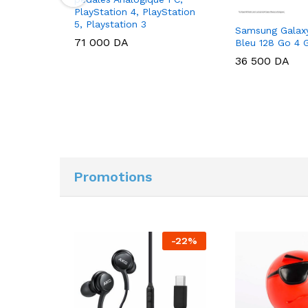
PlayStation 4, PlayStation
5, Playstation 3
Samsung Galaxy
71 000
DA
Bleu 128 Go 4 
36 500
DA
Promotions
-
20
%
-
22
%