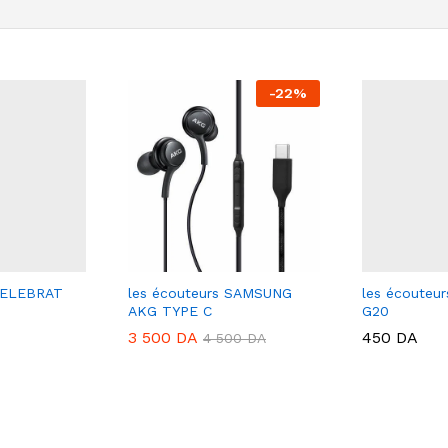
-
22
%
 CELEBRAT
les écouteurs SAMSUNG
les écouteu
AKG TYPE C
G20
3 500
DA
450
DA
4 500
DA