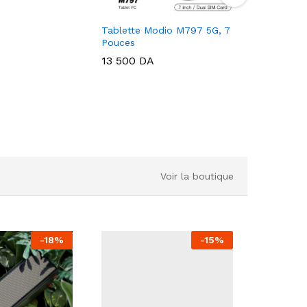
Tablette Modio M797 5G, 7
TABLETT
Pouces
8/512 Go
13 500
DA
14 800
Voir la boutique
-
18
%
-
15
%