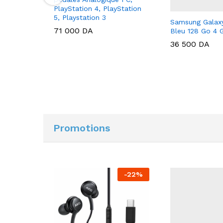
PlayStation 4, PlayStation
5, Playstation 3
Samsung Galaxy
71 000
DA
Bleu 128 Go 4 
36 500
DA
Promotions
-
20
%
-
22
%