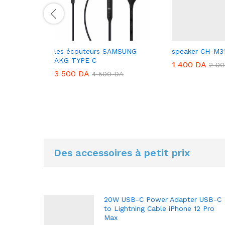
J101B
les écouteurs SAMSUNG
speaker CH-M3
AKG TYPE C
1 400
DA
2 0
3 500
DA
DA
4 500
DA
Des accessoires à petit prix
20W USB-C Power Adapter USB-C
to Lightning Cable iPhone 12 Pro
Max