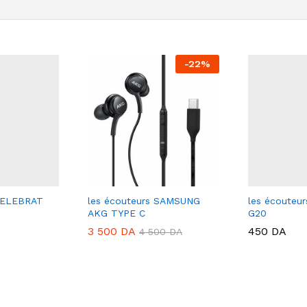
-
22
%
 CELEBRAT
les écouteurs SAMSUNG
les écouteu
AKG TYPE C
G20
3 500
DA
450
DA
4 500
DA