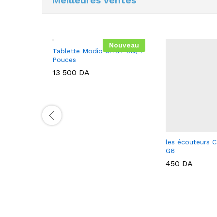
Nouveau
Tablette Modio M797 5G, 7
Pouces
13 500
DA
ie Music
les écouteurs
G6
450
DA