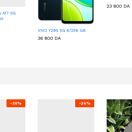
23 800
DA
 A17 5G
Go
VIVO Y29S 5G 6/256 GB
36 800
DA
-
30
%
-
24
%