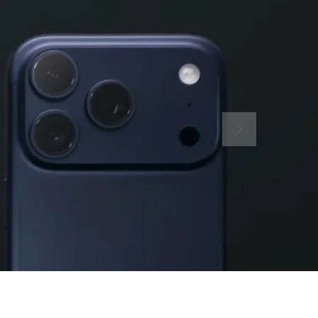
tre Boutique Game
, MANETTES,
IEN D'AUTRES
x disponibles ici !
DECOUVRIR