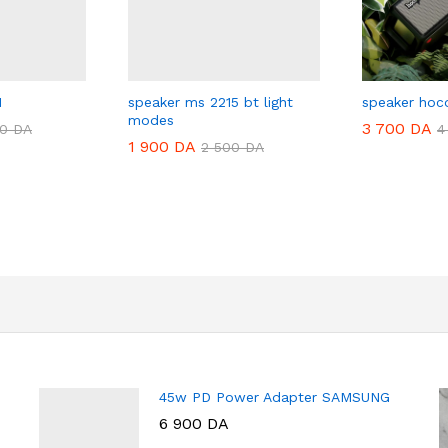
1
speaker ms 2215 bt light
speaker hoc
modes
3 700
DA
00
DA
4
1 900
DA
2 500
DA
45w PD Power Adapter SAMSUNG
6 900
DA