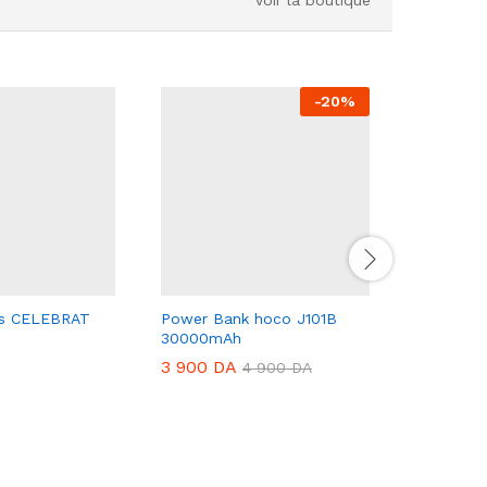
-
20
%
rs CELEBRAT
Power Bank hoco J101B
TABLETT
30000mAh
8/512 Go
3 900
DA
14 800
4 900
DA